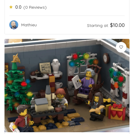
0.0
(0 Reviews)
$
10.00
Mathieu
Starting at: