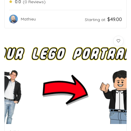
0.0
(0 Reviews)
$
49.00
Mathieu
Starting at: